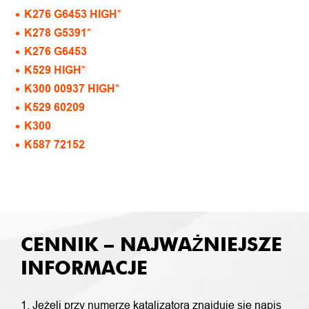
K276 G6453 HIGH*
K278 G5391*
K276 G6453
K529 HIGH*
K300 00937 HIGH*
K529 60209
K300
K587 72152
CENNIK – NAJWAŻNIEJSZE
INFORMACJE
1. Jeżeli przy numerze katalizatora znajduje się napis