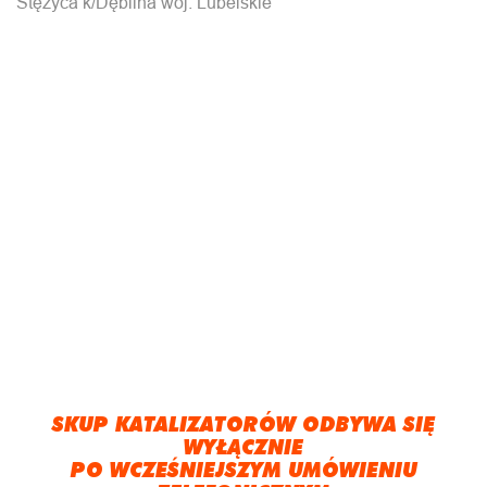
Stężyca k/Dęblina woj. Lubelskie
SKUP KATALIZATORÓW ODBYWA SIĘ
WYŁĄCZNIE
PO WCZEŚNIEJSZYM UMÓWIENIU