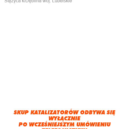
Stężyca k/Dęblina woj. Lubelskie
SKUP KATALIZATORÓW ODBYWA SIĘ
WYŁĄCZNIE
PO WCZEŚNIEJSZYM UMÓWIENIU