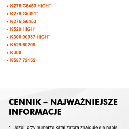
K276 G6453 HIGH*
K278 G5391*
K276 G6453
K529 HIGH*
K300 00937 HIGH*
K529 60209
K300
K587 72152
CENNIK – NAJWAŻNIEJSZE
INFORMACJE
1. Jeżeli przy numerze katalizatora znajduje się napis