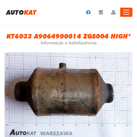
A
UTO
KAT
KT6033 A9064900014 ZGS004 HIGH*
Informacje o katalizatorze