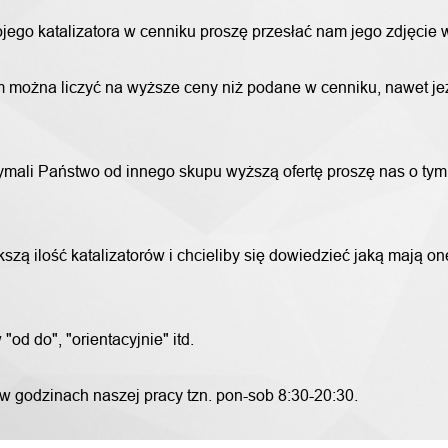
wojego katalizatora w cenniku proszę przesłać nam jego zdjęcie
 można liczyć na wyższe ceny niż podane w cenniku, nawet jeże
trzymali Państwo od innego skupu wyższą ofertę proszę nas o ty
szą ilość katalizatorów i chcieliby się dowiedzieć jaką mają o
od do", "orientacyjnie" itd.
 w godzinach naszej pracy tzn. pon-sob 8:30-20:30.