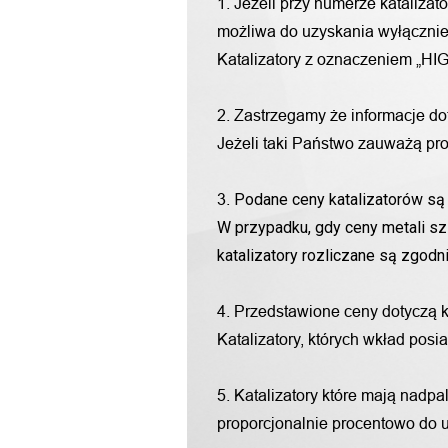
1. Jeżeli przy numerze katalizat
możliwa do uzyskania wyłącznie 
Katalizatory z oznaczeniem „HIG
2. Zastrzegamy że informacje d
Jeżeli taki Państwo zauważą pro
Podane ceny katalizatorów są 
3.
W przypadku, gdy ceny metali sz
katalizatory rozliczane są zgod
4. Przedstawione ceny dotyczą 
Katalizatory, których wkład pos
5. Katalizatory które mają nadp
proporcjonalnie procentowo do u