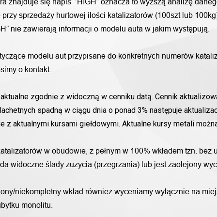
ora znajduje się napis ‘’HIGH” oznacza to wyższą analizę daneg
przy sprzedaży hurtowej ilości katalizatorów (100szt lub 100k
H” nie zawierają informacji o modelu auta w jakim występują.
otyczące modelu aut przypisane do konkretnych numerów katali
simy o kontakt.
aktualne zgodnie z widoczną w cenniku datą. Cennik aktualizowa
lachetnych spadną w ciągu dnia o ponad 3% następuje aktualizac
nie z aktualnymi kursami giełdowymi. Aktualne kursy metali moż
katalizatorów w obudowie, z pełnym w 100% wkładem tzn. bez u
iada widoczne ślady zużycia (przegrzania) lub jest zaolejony w
alony/niekompletny wkład również wyceniamy wyłącznie na miej
bytku monolitu.