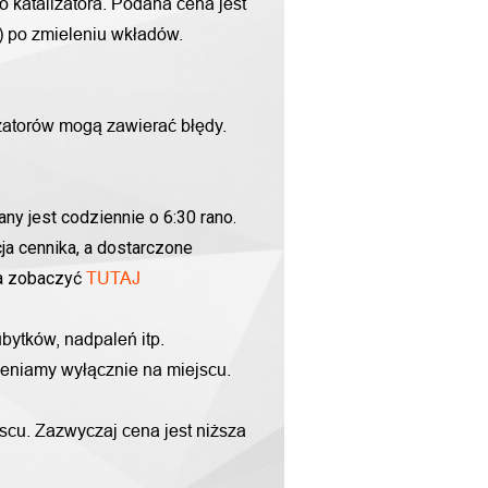
o katalizatora. Podana cena jest
g) po zmieleniu wkładów.
zatorów mogą zawierać błędy.
ny jest codziennie o 6:30 rano.
ja cennika, a dostarczone
na zobaczyć
TUTAJ
bytków, nadpaleń itp.
yceniamy wyłącznie na miejscu.
scu. Zazwyczaj cena jest niższa