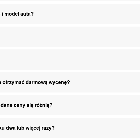
 i model auta?
żna otrzymać darmową wycenę?
odane ceny się różnią?
ku dwa lub więcej razy?