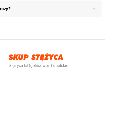
 razy?
SKUP STĘŻYCA
Stężyca k/Dęblina woj. Lubelskie