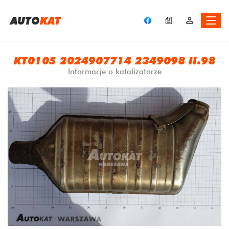
A
UTO
KAT
KT0105 2024907714 2349098 II.98
Informacje o katalizatorze