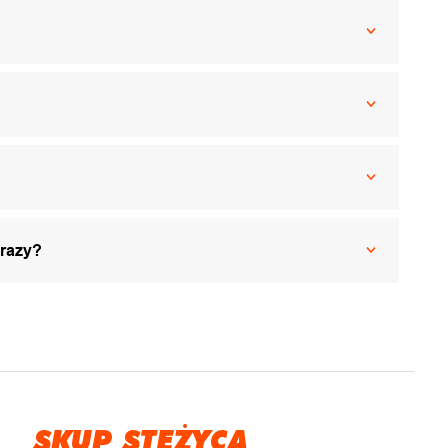
 razy?
SKUP STĘŻYCA