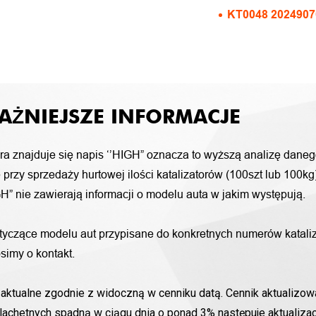
KT0048 20249076
AŻNIEJSZE INFORMACJE
ora znajduje się napis ‘’HIGH” oznacza to wyższą analizę daneg
przy sprzedaży hurtowej ilości katalizatorów (100szt lub 100k
H” nie zawierają informacji o modelu auta w jakim występują.
otyczące modelu aut przypisane do konkretnych numerów katali
simy o kontakt.
aktualne zgodnie z widoczną w cenniku datą. Cennik aktualizowa
lachetnych spadną w ciągu dnia o ponad 3% następuje aktualizac