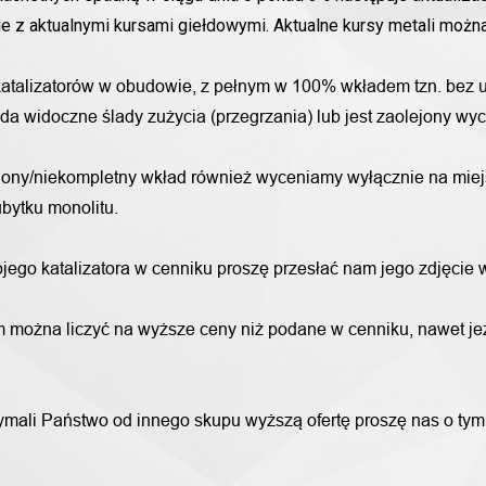
nie z aktualnymi kursami giełdowymi. Aktualne kursy metali moż
katalizatorów w obudowie, z pełnym w 100% wkładem tzn. bez u
iada widoczne ślady zużycia (przegrzania) lub jest zaolejony w
alony/niekompletny wkład również wyceniamy wyłącznie na miej
bytku monolitu.
wojego katalizatora w cenniku proszę przesłać nam jego zdjęcie
 można liczyć na wyższe ceny niż podane w cenniku, nawet jeże
trzymali Państwo od innego skupu wyższą ofertę proszę nas o ty