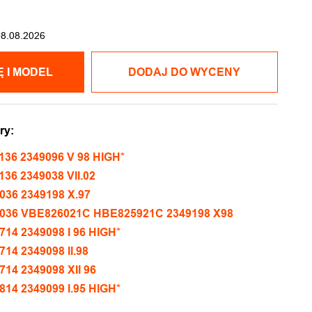
08.08.2026
POKAŻ CENĘ I MODEL
DODAJ DO WYCENY
ry:
136 2349096 V 98 HIGH*
36 2349038 VII.02
036 2349198 X.97
1036 VBE826021C HBE825921C 2349198 X98
14 2349098 I 96 HIGH*
14 2349098 II.98
14 2349098 XII 96
14 2349099 I.95 HIGH*