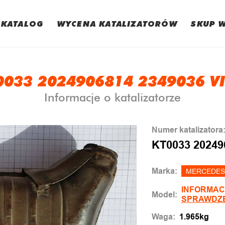
KATALOG
WYCENA KATALIZATORÓW
SKUP 
0033 2024906814 2349036 VI
Informacje o katalizatorze
Numer katalizatora
KT0033 20249
Marka:
MERCEDES
INFORMAC
Model:
SPRAWDZ
Waga:
1.965kg