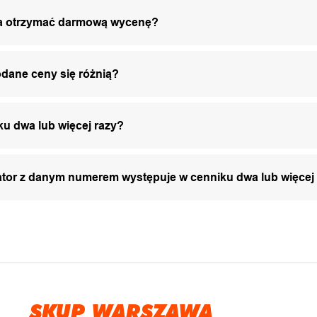
żna otrzymać darmową wycenę?
odane ceny się różnią?
ku dwa lub więcej razy?
zator z danym numerem występuje w cenniku dwa lub więcej
SKUP WARSZAWA