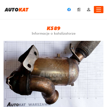
A
UTO
KAT
K589
Informacje o katalizatorze