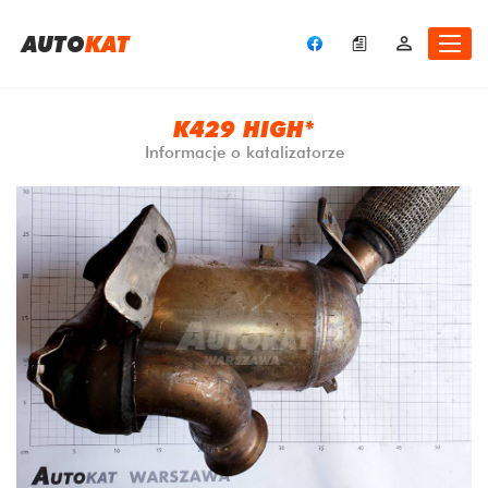
A
UTO
KAT
K429 HIGH*
Informacje o katalizatorze