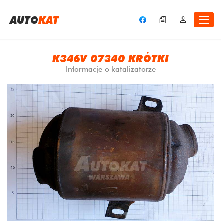
A
UTO
KAT
K346V 07340 KRÓTKI
Informacje o katalizatorze