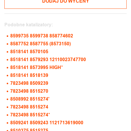
DODAJ DO WYCENY
Podobne katalizatory:
8599735 8599738 858774602
8587752 8587755 (8573150)
8518141 8570105
8518141 8579293 12110023747700
8518141 8573995 HIGH*
8518141 8518139
7823498 8509239
7823498 8515270
8508992 8515274'
7823498 8515274
7823498 8515274*
8509241 8509243 1121713619000
8510375 8515275