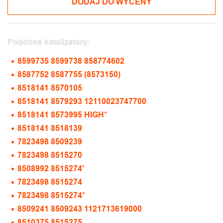
DODAJ DO WYCENY
Podobne katalizatory:
8599735 8599738 858774602
8587752 8587755 (8573150)
8518141 8570105
8518141 8579293 12110023747700
8518141 8573995 HIGH*
8518141 8518139
7823498 8509239
7823498 8515270
8508992 8515274'
7823498 8515274
7823498 8515274*
8509241 8509243 1121713619000
8510375 8515275