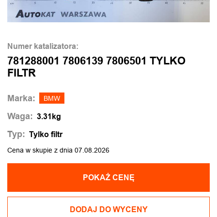
Numer katalizatora:
781288001 7806139 7806501 TYLKO
FILTR
Marka:
BMW
Waga:
3.31kg
Typ:
Tylko filtr
Cena w skupie z dnia 07.08.2026
POKAŻ CENĘ
DODAJ DO WYCENY