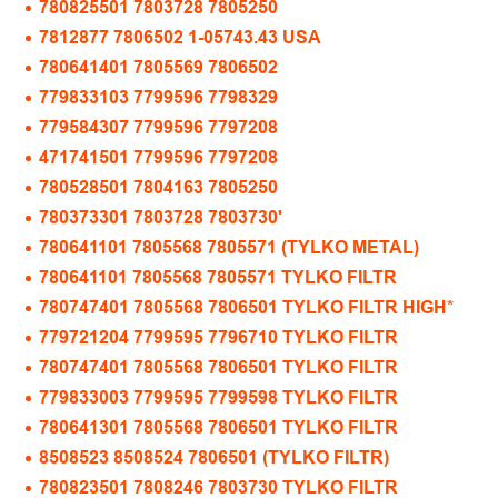
780825501 7803728 7805250
7812877 7806502 1-05743.43 USA
780641401 7805569 7806502
779833103 7799596 7798329
779584307 7799596 7797208
471741501 7799596 7797208
780528501 7804163 7805250
780373301 7803728 7803730'
780641101 7805568 7805571 (TYLKO METAL)
780641101 7805568 7805571 TYLKO FILTR
780747401 7805568 7806501 TYLKO FILTR HIGH*
779721204 7799595 7796710 TYLKO FILTR
780747401 7805568 7806501 TYLKO FILTR
779833003 7799595 7799598 TYLKO FILTR
780641301 7805568 7806501 TYLKO FILTR
8508523 8508524 7806501 (TYLKO FILTR)
780823501 7808246 7803730 TYLKO FILTR