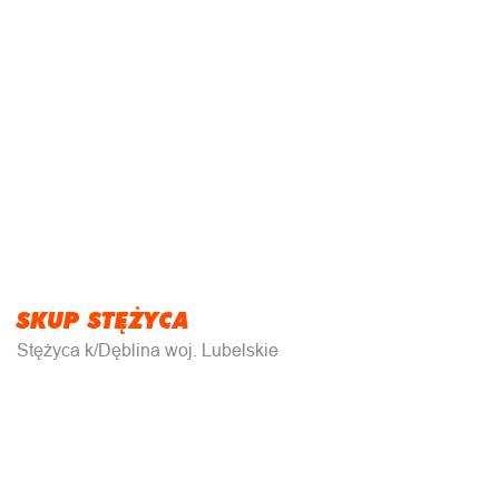
SKUP STĘŻYCA
Stężyca k/Dęblina woj. Lubelskie