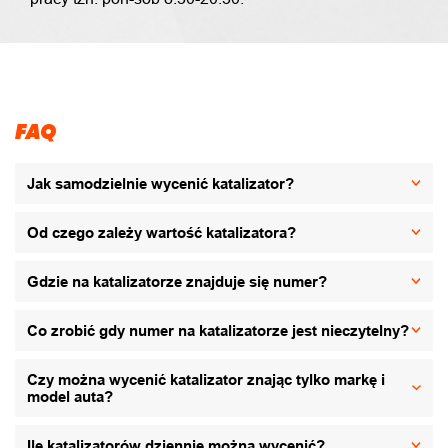
FAQ
Jak samodzielnie wycenić katalizator?
Od czego zależy wartość katalizatora?
Gdzie na katalizatorze znajduje się numer?
Co zrobić gdy numer na katalizatorze jest nieczytelny?
Czy można wycenić katalizator znając tylko markę i
model auta?
Ile katalizatorów dziennie można wycenić?