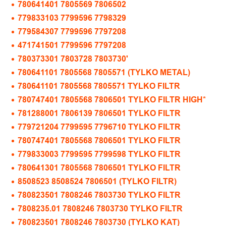
780641401 7805569 7806502
779833103 7799596 7798329
779584307 7799596 7797208
471741501 7799596 7797208
780373301 7803728 7803730'
780641101 7805568 7805571 (TYLKO METAL)
780641101 7805568 7805571 TYLKO FILTR
780747401 7805568 7806501 TYLKO FILTR HIGH*
781288001 7806139 7806501 TYLKO FILTR
779721204 7799595 7796710 TYLKO FILTR
780747401 7805568 7806501 TYLKO FILTR
779833003 7799595 7799598 TYLKO FILTR
780641301 7805568 7806501 TYLKO FILTR
8508523 8508524 7806501 (TYLKO FILTR)
780823501 7808246 7803730 TYLKO FILTR
7808235.01 7808246 7803730 TYLKO FILTR
780823501 7808246 7803730 (TYLKO KAT)