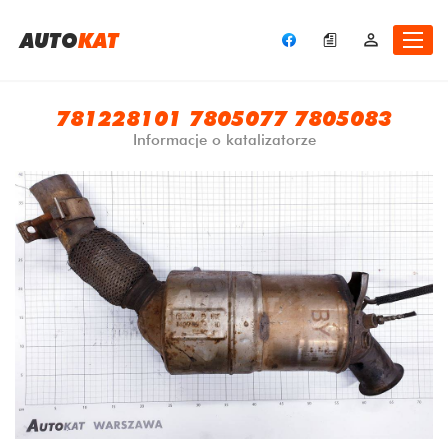
A
UTO
KAT
781228101 7805077 7805083
Informacje o katalizatorze