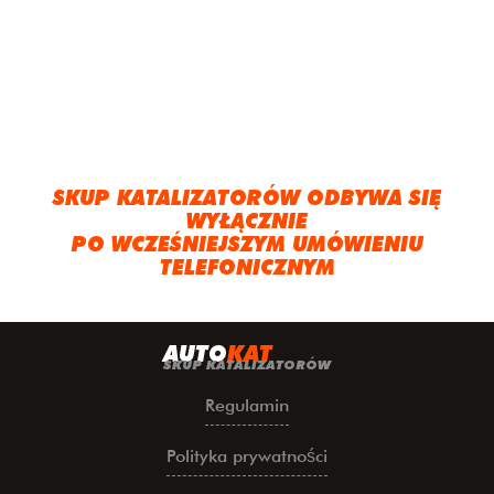
SKUP KATALIZATORÓW ODBYWA SIĘ
WYŁĄCZNIE
PO WCZEŚNIEJSZYM UMÓWIENIU
TELEFONICZNYM
A
UTO
KAT
SKUP KATALIZATORÓW
Regulamin
Polityka prywatności