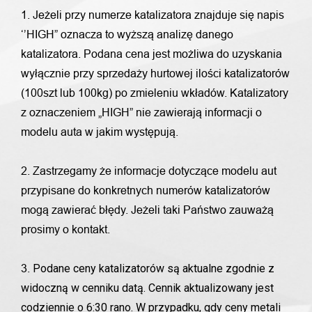
1. Jeżeli przy numerze katalizatora znajduje się napis
‘’HIGH” oznacza to wyższą analizę danego
katalizatora. Podana cena jest możliwa do uzyskania
wyłącznie przy sprzedaży hurtowej ilości katalizatorów
(100szt lub 100kg) po zmieleniu wkładów. Katalizatory
z oznaczeniem „HIGH” nie zawierają informacji o
modelu auta w jakim występują.
2. Zastrzegamy że informacje dotyczące modelu aut
przypisane do konkretnych numerów katalizatorów
mogą zawierać błędy. Jeżeli taki Państwo zauważą
prosimy o kontakt.
Podane ceny katalizatorów są aktualne zgodnie z
3.
widoczną w cenniku datą. Cennik aktualizowany jest
codziennie o 6:30 rano. W przypadku, gdy ceny metali