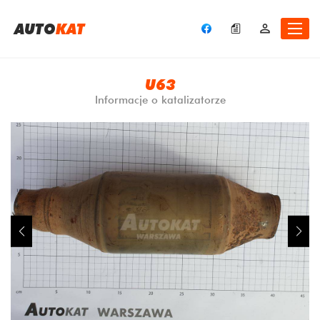
A
UTO
KAT
U63
Informacje o katalizatorze