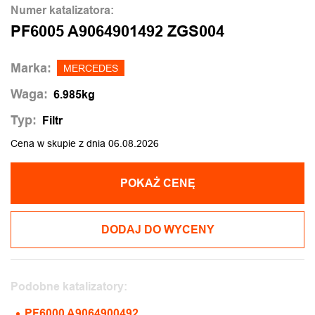
Numer katalizatora:
PF6005 A9064901492 ZGS004
Marka:
MERCEDES
Waga:
6.985kg
Typ:
Filtr
Cena w skupie z dnia 06.08.2026
POKAŻ CENĘ
DODAJ DO WYCENY
Podobne katalizatory:
PF6000 A9064900492