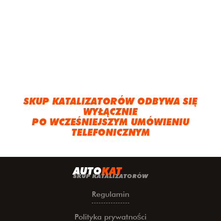
SKUP KATALIZATORÓW ODBYWA SIĘ
WYŁĄCZNIE
PO WCZEŚNIEJSZYM UMÓWIENIU
TELEFONICZNYM
A
UTO
KAT
SKUP KATALIZATORÓW
Regulamin
Polityka prywatności