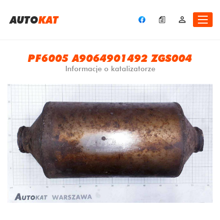
A
UTO
KAT
PF6005 A9064901492 ZGS004
Informacje o katalizatorze