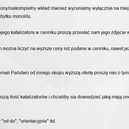
alony/niekompletny wkład również wyceniamy wyłącznie na miej
bytku monolitu.
wojego katalizatora w cenniku proszę przesłać nam jego zdjęcie
 można liczyć na wyższe ceny niż podane w cenniku, nawet jeże
trzymali Państwo od innego skupu wyższą ofertę proszę nas o ty
szą ilość katalizatorów i chcieliby się dowiedzieć jaką mają o
od do", "orientacyjnie" itd.