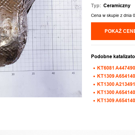
Typ:
Ceramiczny
Cena w skupie z dnia 
Podobne katalizato
KT6081 A44749
KT1309 A65414
KT1300 A21349
KT1300 A654140
KT1309 A65414