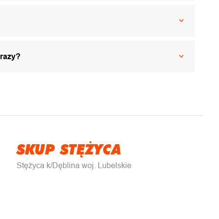
 razy?
SKUP STĘŻYCA
Stężyca k/Dęblina woj. Lubelskie