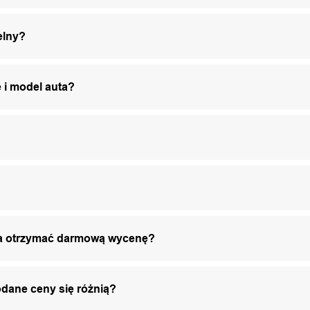
elny?
 i model auta?
żna otrzymać darmową wycenę?
odane ceny się różnią?