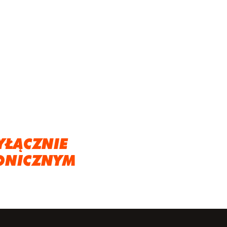
YŁĄCZNIE
ONICZNYM