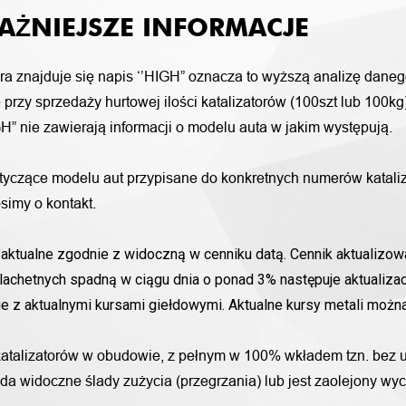
AŻNIEJSZE INFORMACJE
ora znajduje się napis ‘’HIGH” oznacza to wyższą analizę daneg
przy sprzedaży hurtowej ilości katalizatorów (100szt lub 100k
H” nie zawierają informacji o modelu auta w jakim występują.
otyczące modelu aut przypisane do konkretnych numerów katali
simy o kontakt.
aktualne zgodnie z widoczną w cenniku datą. Cennik aktualizowa
lachetnych spadną w ciągu dnia o ponad 3% następuje aktualizac
nie z aktualnymi kursami giełdowymi. Aktualne kursy metali moż
katalizatorów w obudowie, z pełnym w 100% wkładem tzn. bez u
iada widoczne ślady zużycia (przegrzania) lub jest zaolejony w