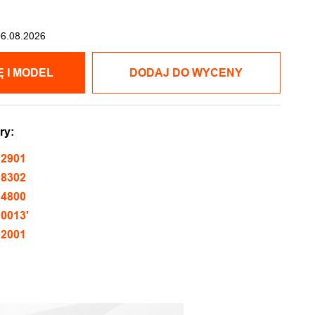
06.08.2026
POKAŻ CENĘ I MODEL
DODAJ DO WYCENY
ry:
02901
08302
14800
0013'
02001