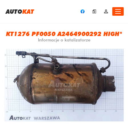
A
UTO
KAT
KT1276 PF0050 A2464900292 HIGH*
Informacje o katalizatorze