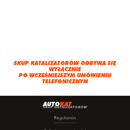
SKUP KATALIZATORÓW ODBYWA SIĘ
WYŁĄCZNIE
PO WCZEŚNIEJSZYM UMÓWIENIU
TELEFONICZNYM
A
UTO
KAT
SKUP KATALIZATORÓW
Regulamin