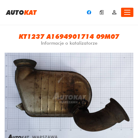
A
UTO
KAT
KT1237 A1694901714 09M07
Informacje o katalizatorze