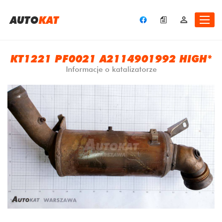
A
UTO
KAT
KT1221 PF0021 A2114901992 HIGH*
Informacje o katalizatorze