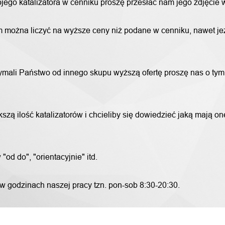
wojego katalizatora w cenniku proszę przesłać nam jego zdjęcie
 można liczyć na wyższe ceny niż podane w cenniku, nawet jeże
trzymali Państwo od innego skupu wyższą ofertę proszę nas o ty
szą ilość katalizatorów i chcieliby się dowiedzieć jaką mają o
od do", "orientacyjnie" itd.
 w godzinach naszej pracy tzn. pon-sob 8:30-20:30.