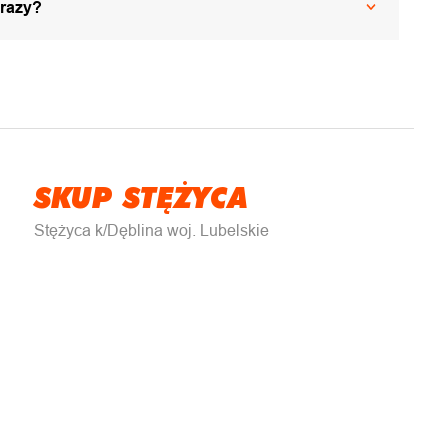
 razy?
SKUP STĘŻYCA
Stężyca k/Dęblina woj. Lubelskie