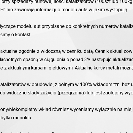
przy sprzedaży hurtowej ilości katalizatorów (100szt lub 100k
H” nie zawierają informacji o modelu auta w jakim występują.
otyczące modelu aut przypisane do konkretnych numerów katali
simy o kontakt.
aktualne zgodnie z widoczną w cenniku datą. Cennik aktualizowa
lachetnych spadną w ciągu dnia o ponad 3% następuje aktualizac
nie z aktualnymi kursami giełdowymi. Aktualne kursy metali moż
katalizatorów w obudowie, z pełnym w 100% wkładem tzn. bez u
iada widoczne ślady zużycia (przegrzania) lub jest zaolejony w
alony/niekompletny wkład również wyceniamy wyłącznie na miej
bytku monolitu.