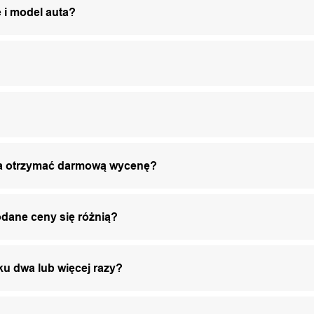
 i model auta?
żna otrzymać darmową wycenę?
odane ceny się różnią?
ku dwa lub więcej razy?