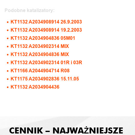
Podobne katalizatory:
KT1132 A2034908914 26.9.2003
KT1132 A2034908914 19.2.2003
KT1132 A2034904836 05M01
KT1132 A2034902314 MIX
KT1132 A2034904836 MIX
KT1132 A2034902314 01R i 03R
KT1166 A2044904714 R08
KT1175 A2034902836 15.11.05
KT1132 A2034904436
CENNIK – NAJWAŻNIEJSZE