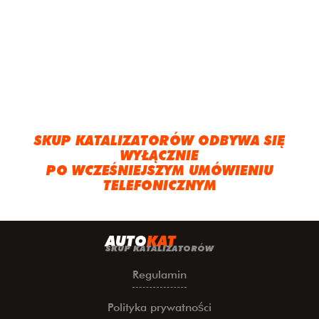
SKUP KATALIZATORÓW ODBYWA SIĘ
WYŁĄCZNIE
PO WCZEŚNIEJSZYM UMÓWIENIU
TELEFONICZNYM
A
UTO
KAT
SKUP KATALIZATORÓW
Regulamin
Polityka prywatności