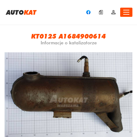
A
UTO
KAT
KT0125 A1684900614
Informacje o katalizatorze