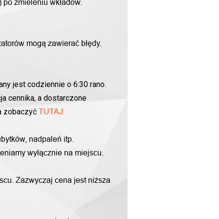
g) po zmieleniu wkładów.
zatorów mogą zawierać błędy.
ny jest codziennie o 6:30 rano.
ja cennika, a dostarczone
na zobaczyć
TUTAJ
bytków, nadpaleń itp.
yceniamy wyłącznie na miejscu.
scu. Zazwyczaj cena jest niższa