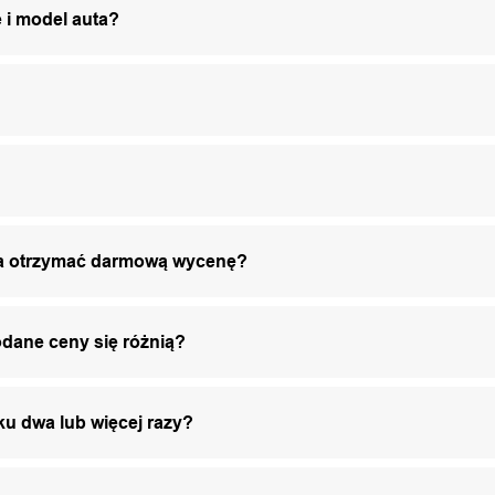
 i model auta?
żna otrzymać darmową wycenę?
odane ceny się różnią?
ku dwa lub więcej razy?