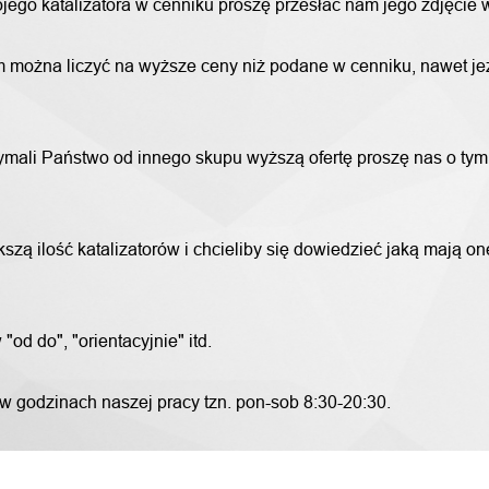
wojego katalizatora w cenniku proszę przesłać nam jego zdjęcie
 można liczyć na wyższe ceny niż podane w cenniku, nawet jeże
trzymali Państwo od innego skupu wyższą ofertę proszę nas o ty
szą ilość katalizatorów i chcieliby się dowiedzieć jaką mają o
od do", "orientacyjnie" itd.
 w godzinach naszej pracy tzn. pon-sob 8:30-20:30.