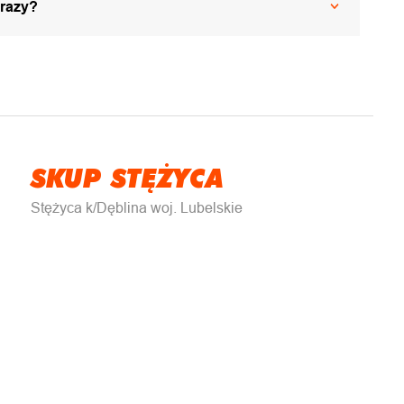
 razy?
SKUP STĘŻYCA
Stężyca k/Dęblina woj. Lubelskie