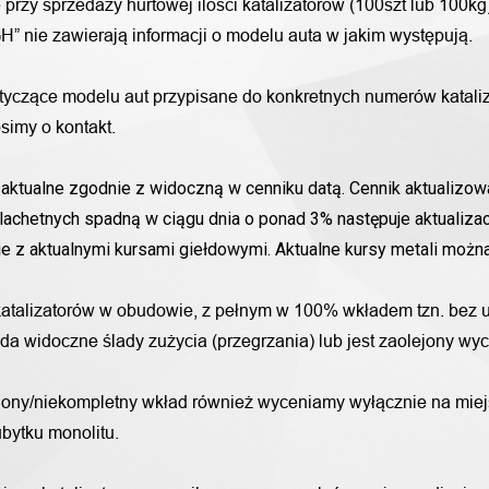
przy sprzedaży hurtowej ilości katalizatorów (100szt lub 100k
H” nie zawierają informacji o modelu auta w jakim występują.
otyczące modelu aut przypisane do konkretnych numerów katali
simy o kontakt.
aktualne zgodnie z widoczną w cenniku datą. Cennik aktualizowa
lachetnych spadną w ciągu dnia o ponad 3% następuje aktualizac
nie z aktualnymi kursami giełdowymi. Aktualne kursy metali moż
katalizatorów w obudowie, z pełnym w 100% wkładem tzn. bez u
iada widoczne ślady zużycia (przegrzania) lub jest zaolejony w
alony/niekompletny wkład również wyceniamy wyłącznie na miej
bytku monolitu.