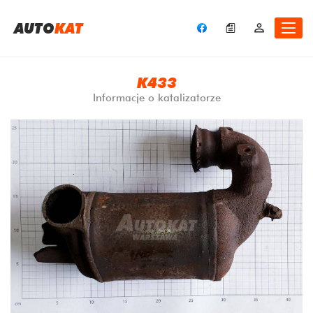
A
UTO
KAT
K433
Informacje o katalizatorze