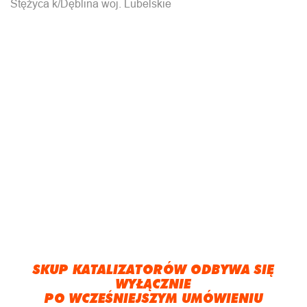
Stężyca k/Dęblina woj. Lubelskie
SKUP KATALIZATORÓW ODBYWA SIĘ
WYŁĄCZNIE
PO WCZEŚNIEJSZYM UMÓWIENIU