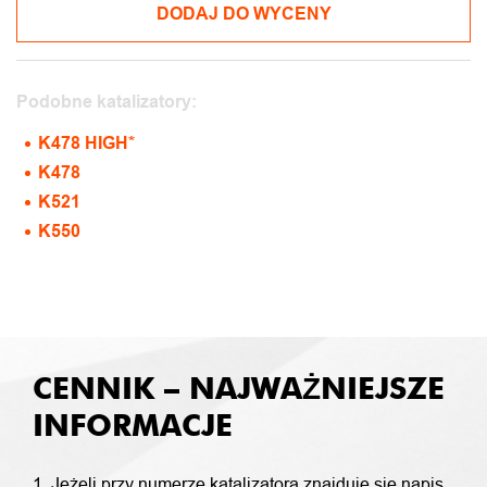
DODAJ DO WYCENY
Podobne katalizatory:
K478 HIGH*
K478
K521
K550
CENNIK – NAJWAŻNIEJSZE
INFORMACJE
1. Jeżeli przy numerze katalizatora znajduje się napis