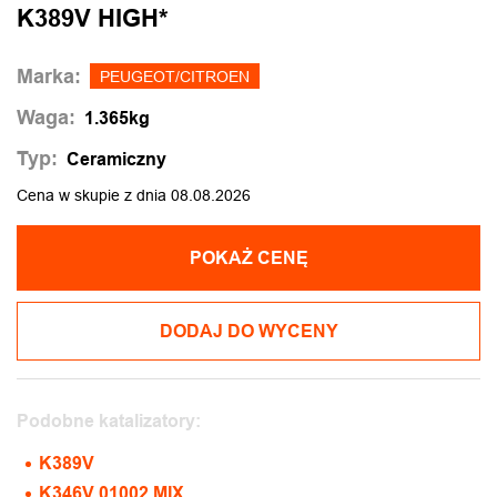
K389V HIGH*
Marka:
PEUGEOT/CITROEN
Waga:
1.365kg
Typ:
Ceramiczny
Cena w skupie z dnia 08.08.2026
POKAŻ CENĘ
DODAJ DO WYCENY
Podobne katalizatory:
K389V
K346V 01002 MIX