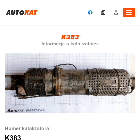
A
UTO
KAT
K383
Informacje o katalizatorze
Numer katalizatora:
K383