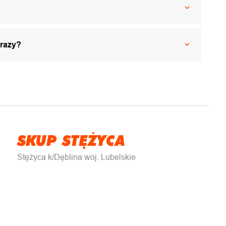
 razy?
SKUP STĘŻYCA
Stężyca k/Dęblina woj. Lubelskie