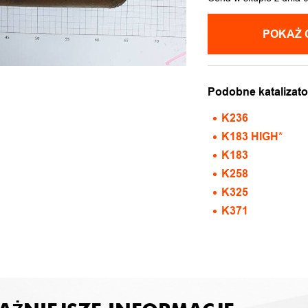
POKAŻ 
Podobne katalizato
K236
K183 HIGH*
K183
K258
K325
K371