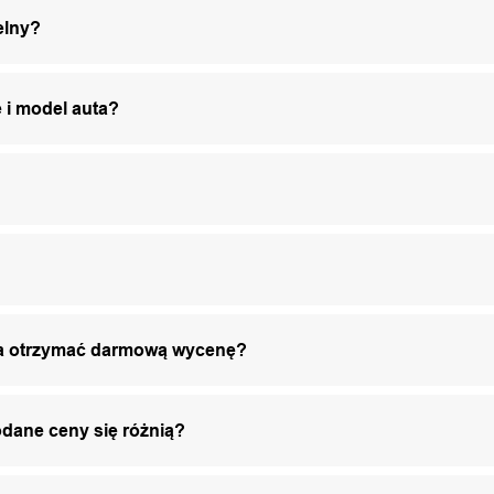
elny?
 i model auta?
żna otrzymać darmową wycenę?
odane ceny się różnią?