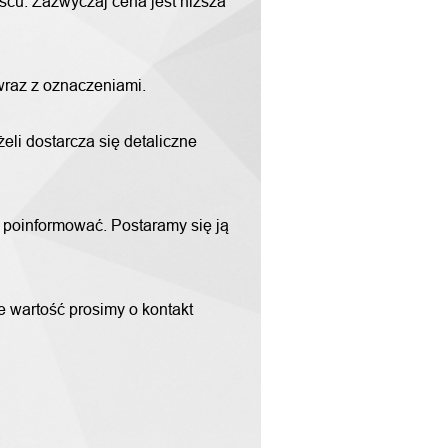
scu. Zazwyczaj cena jest niższa
 wraz z oznaczeniami.
li dostarcza się detaliczne
m poinformować. Postaramy się ją
ne wartość prosimy o kontakt