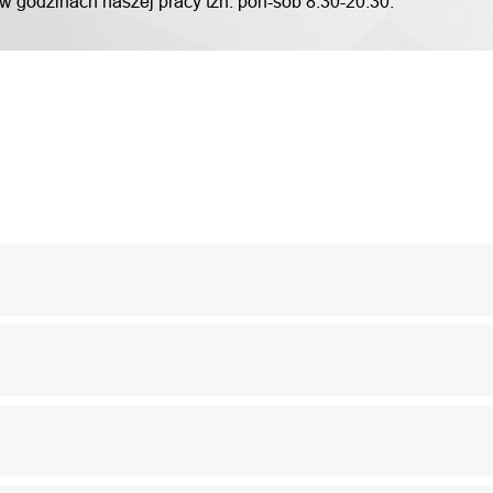
 w godzinach naszej pracy tzn. pon-sob 8:30-20:30.