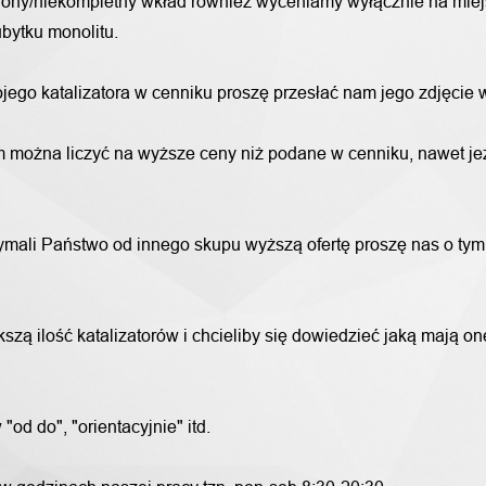
alony/niekompletny wkład również wyceniamy wyłącznie na miej
bytku monolitu.
wojego katalizatora w cenniku proszę przesłać nam jego zdjęcie
 można liczyć na wyższe ceny niż podane w cenniku, nawet jeże
trzymali Państwo od innego skupu wyższą ofertę proszę nas o ty
szą ilość katalizatorów i chcieliby się dowiedzieć jaką mają o
od do", "orientacyjnie" itd.