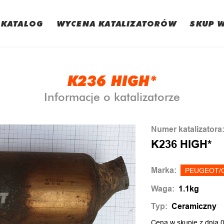
KATALOG
WYCENA KATALIZATORÓW
SKUP 
K236 HIGH*
Informacje o katalizatorze
Numer katalizatora
K236 HIGH*
Marka:
PEUGEOT/
Waga:
1.1kg
Typ:
Ceramiczny
Cena w skupie z dnia 