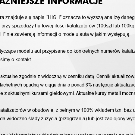
AŻNIEJSZE INFORMACJE
ora znajduje się napis ‘’HIGH” oznacza to wyższą analizę daneg
przy sprzedaży hurtowej ilości katalizatorów (100szt lub 100k
H” nie zawierają informacji o modelu auta w jakim występują.
otyczące modelu aut przypisane do konkretnych numerów katali
simy o kontakt.
aktualne zgodnie z widoczną w cenniku datą. Cennik aktualizowa
lachetnych spadną w ciągu dnia o ponad 3% następuje aktualizac
nie z aktualnymi kursami giełdowymi. Aktualne kursy metali moż
katalizatorów w obudowie, z pełnym w 100% wkładem tzn. bez u
iada widoczne ślady zużycia (przegrzania) lub jest zaolejony w