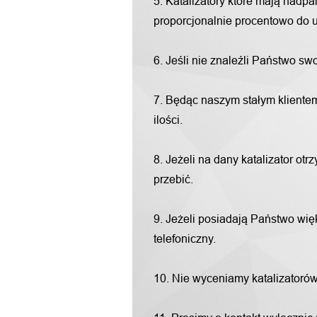
5. Katalizatory które mają nadp
proporcjonalnie procentowo do u
6. Jeśli nie znaleźli Państwo s
7. Będąc naszym stałym klientem
ilości.
8. Jeżeli na dany katalizator o
przebić.
9. Jeżeli posiadają Państwo więk
telefoniczny.
10. Nie wyceniamy katalizatorów "