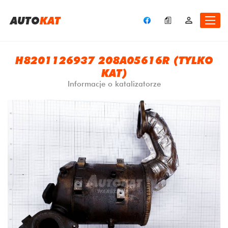
A
UTO
KAT
H8201126937 208A05616R (TYLKO
KAT)
Informacje o katalizatorze