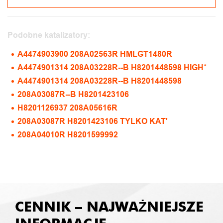
Podobne katalizatory:
A4474903900 208A02563R HMLGT1480R
A4474901314 208A03228R--B H8201448598 HIGH*
A4474901314 208A03228R--B H8201448598
208A03087R--B H8201423106
H8201126937 208A05616R
208A03087R H8201423106 TYLKO KAT'
208A04010R H8201599992
CENNIK – NAJWAŻNIEJSZE