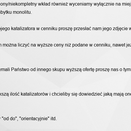
alony/niekompletny wkład również wyceniamy wyłącznie na miej
bytku monolitu.
wojego katalizatora w cenniku proszę przesłać nam jego zdjęcie
 można liczyć na wyższe ceny niż podane w cenniku, nawet jeże
trzymali Państwo od innego skupu wyższą ofertę proszę nas o ty
szą ilość katalizatorów i chcieliby się dowiedzieć jaką mają o
od do", "orientacyjnie" itd.