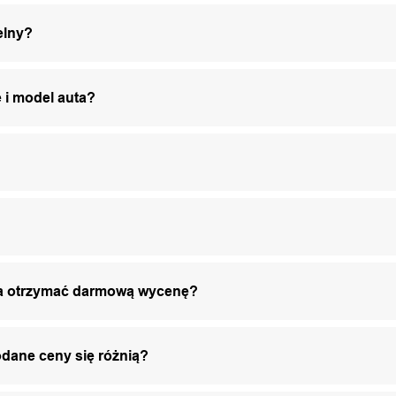
elny?
 i model auta?
żna otrzymać darmową wycenę?
odane ceny się różnią?