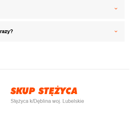
 razy?
SKUP STĘŻYCA
Stężyca k/Dęblina woj. Lubelskie