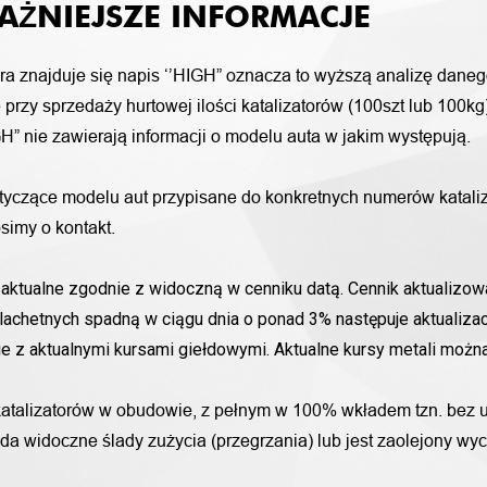
AŻNIEJSZE INFORMACJE
ora znajduje się napis ‘’HIGH” oznacza to wyższą analizę daneg
przy sprzedaży hurtowej ilości katalizatorów (100szt lub 100k
H” nie zawierają informacji o modelu auta w jakim występują.
otyczące modelu aut przypisane do konkretnych numerów katali
simy o kontakt.
aktualne zgodnie z widoczną w cenniku datą. Cennik aktualizowa
lachetnych spadną w ciągu dnia o ponad 3% następuje aktualizac
nie z aktualnymi kursami giełdowymi. Aktualne kursy metali moż
katalizatorów w obudowie, z pełnym w 100% wkładem tzn. bez u
iada widoczne ślady zużycia (przegrzania) lub jest zaolejony w