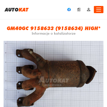
A
UTO
KAT
GM40GC 9158633 (9158634) HIGH*
Informacje o katalizatorze