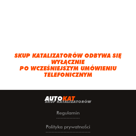
SKUP KATALIZATORÓW ODBYWA SIĘ
WYŁĄCZNIE
PO WCZEŚNIEJSZYM UMÓWIENIU
TELEFONICZNYM
A
UTO
KAT
SKUP KATALIZATORÓW
Regulamin
Polityka prywatności