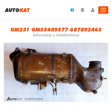
A
UTO
KAT
GM231 GM55489577 687892463
Informacje o katalizatorze