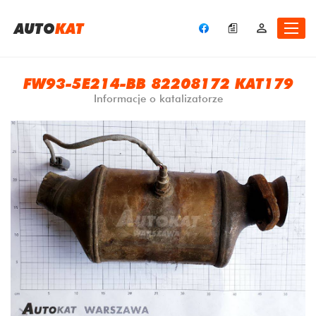
A
UTO
KAT
FW93-5E214-BB 82208172 KAT179
Informacje o katalizatorze