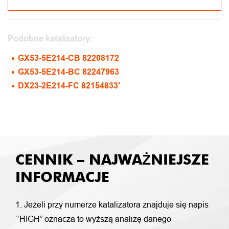
Podobne katalizatory:
GX53-5E214-CB 82208172
GX53-5E214-BC 82247963
DX23-2E214-FC 82154833'
CENNIK – NAJWAŻNIEJSZE
INFORMACJE
1. Jeżeli przy numerze katalizatora znajduje się napis
‘’HIGH” oznacza to wyższą analizę danego