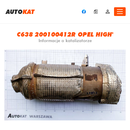
A
UTO
KAT
C638 200100412R OPEL HIGH'
Informacje o katalizatorze