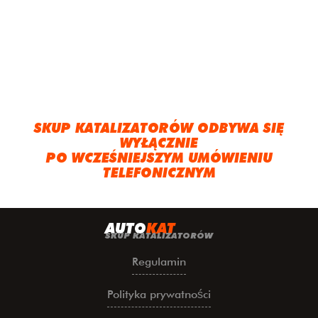
SKUP KATALIZATORÓW ODBYWA SIĘ
WYŁĄCZNIE
PO WCZEŚNIEJSZYM UMÓWIENIU
TELEFONICZNYM
A
UTO
KAT
SKUP KATALIZATORÓW
Regulamin
Polityka prywatności