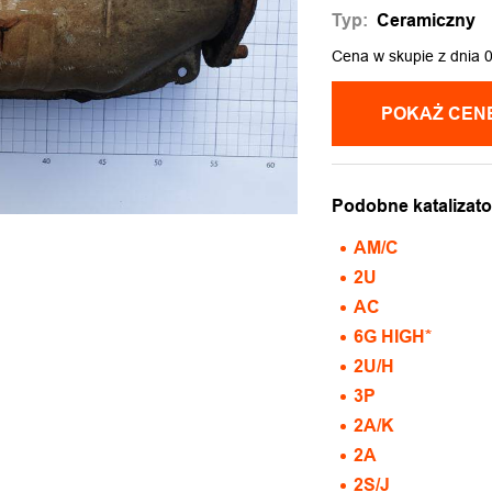
Typ:
Ceramiczny
Cena w skupie z dnia 
Podobne katalizato
AM/C
2U
AC
6G HIGH*
2U/H
3P
2A/K
2A
2S/J