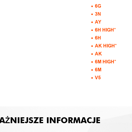
6G
3N
AY
6H HIGH*
6H
AK HIGH*
AK
6M HIGH*
6M
V5
AŻNIEJSZE INFORMACJE