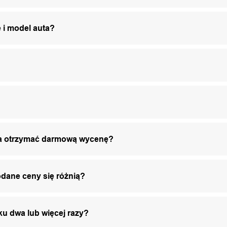
 i model auta?
żna otrzymać darmową wycenę?
odane ceny się różnią?
ku dwa lub więcej razy?