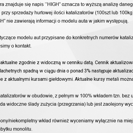
ora znajduje się napis ‘’HIGH” oznacza to wyższą analizę daneg
przy sprzedaży hurtowej ilości katalizatorów (100szt lub 100k
H” nie zawierają informacji o modelu auta w jakim występują.
otyczące modelu aut przypisane do konkretnych numerów katali
simy o kontakt.
aktualne zgodnie z widoczną w cenniku datą. Cennik aktualizowa
lachetnych spadną w ciągu dnia o ponad 3% następuje aktualizac
nie z aktualnymi kursami giełdowymi. Aktualne kursy metali moż
katalizatorów w obudowie, z pełnym w 100% wkładem tzn. bez u
iada widoczne ślady zużycia (przegrzania) lub jest zaolejony w
alony/niekompletny wkład również wyceniamy wyłącznie na miej
bytku monolitu.