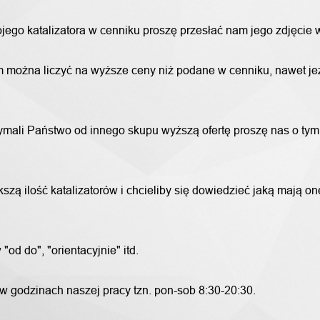
wojego katalizatora w cenniku proszę przesłać nam jego zdjęcie
 można liczyć na wyższe ceny niż podane w cenniku, nawet jeże
trzymali Państwo od innego skupu wyższą ofertę proszę nas o ty
szą ilość katalizatorów i chcieliby się dowiedzieć jaką mają o
od do", "orientacyjnie" itd.
 w godzinach naszej pracy tzn. pon-sob 8:30-20:30.