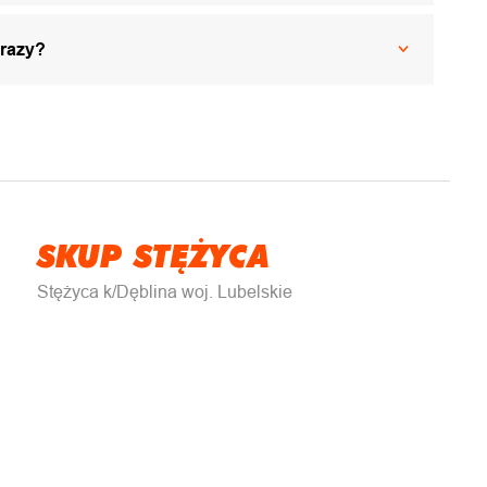
 razy?
SKUP STĘŻYCA
Stężyca k/Dęblina woj. Lubelskie