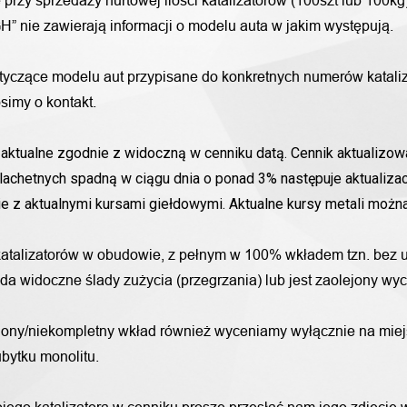
przy sprzedaży hurtowej ilości katalizatorów (100szt lub 100k
H” nie zawierają informacji o modelu auta w jakim występują.
otyczące modelu aut przypisane do konkretnych numerów katali
simy o kontakt.
aktualne zgodnie z widoczną w cenniku datą. Cennik aktualizowa
lachetnych spadną w ciągu dnia o ponad 3% następuje aktualizac
nie z aktualnymi kursami giełdowymi. Aktualne kursy metali moż
katalizatorów w obudowie, z pełnym w 100% wkładem tzn. bez u
iada widoczne ślady zużycia (przegrzania) lub jest zaolejony w
alony/niekompletny wkład również wyceniamy wyłącznie na miej
bytku monolitu.