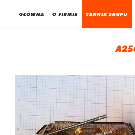
GŁÓWNA
O FIRMIE
CENNIK SKUPU
A25