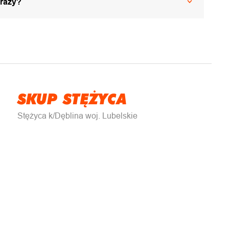
 razy?
SKUP STĘŻYCA
Stężyca k/Dęblina woj. Lubelskie