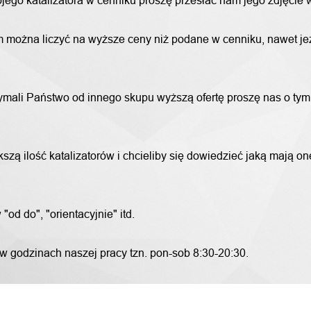
wojego katalizatora w cenniku proszę przesłać nam jego zdjęcie
 można liczyć na wyższe ceny niż podane w cenniku, nawet jeże
trzymali Państwo od innego skupu wyższą ofertę proszę nas o ty
szą ilość katalizatorów i chcieliby się dowiedzieć jaką mają o
od do", "orientacyjnie" itd.
 w godzinach naszej pracy tzn. pon-sob 8:30-20:30.