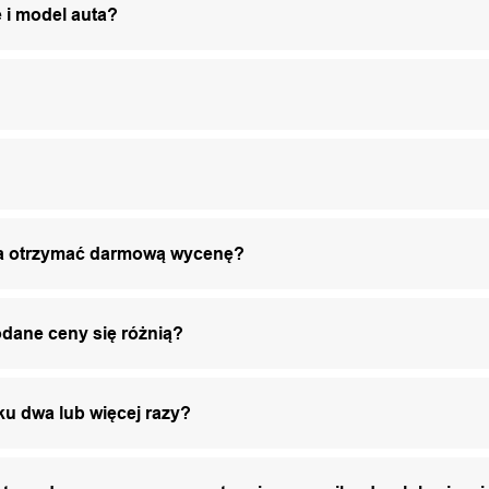
 i model auta?
żna otrzymać darmową wycenę?
odane ceny się różnią?
ku dwa lub więcej razy?