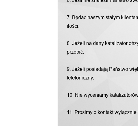
6. Jeśli nie znaleźli Państwo s
7. Będąc naszym stałym klientem
ilości.
8. Jeżeli na dany katalizator o
przebić.
9. Jeżeli posiadają Państwo więk
telefoniczny.
10. Nie wyceniamy katalizatorów "
11. Prosimy o kontakt wyłącznie