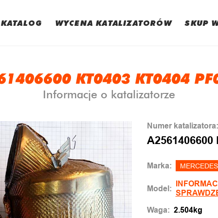
KATALOG
WYCENA KATALIZATORÓW
SKUP 
61406600 KT0403 KT0404 PF
Informacje o katalizatorze
Numer katalizatora
A2561406600 
Marka:
MERCEDES
INFORMAC
Model:
SPRAWDZ
Waga:
2.504kg