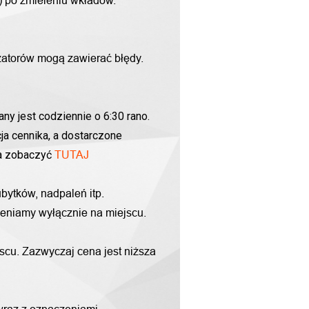
g) po zmieleniu wkładów.
zatorów mogą zawierać błędy.
ny jest codziennie o 6:30 rano.
ja cennika, a dostarczone
na zobaczyć
TUTAJ
bytków, nadpaleń itp.
yceniamy wyłącznie na miejscu.
scu. Zazwyczaj cena jest niższa