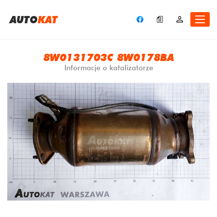
A
UTO
KAT
8W0131703C 8W0178BA
Informacje o katalizatorze