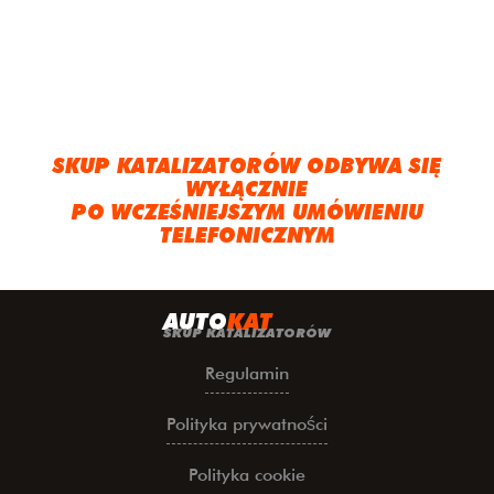
SKUP KATALIZATORÓW ODBYWA SIĘ
WYŁĄCZNIE
PO WCZEŚNIEJSZYM UMÓWIENIU
TELEFONICZNYM
A
UTO
KAT
SKUP KATALIZATORÓW
Regulamin
Polityka prywatności
Polityka cookie