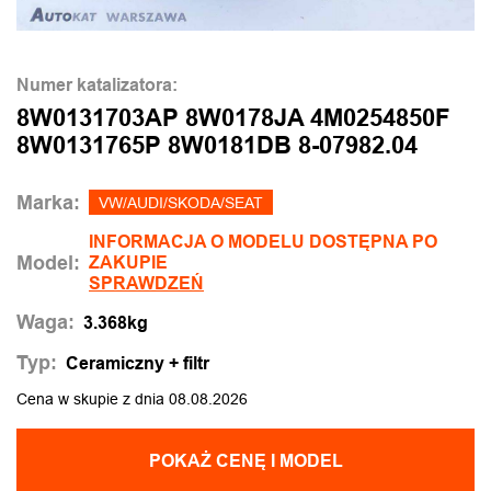
Numer katalizatora:
8W0131703AP 8W0178JA 4M0254850F
8W0131765P 8W0181DB 8-07982.04
Marka:
VW/AUDI/SKODA/SEAT
INFORMACJA O MODELU DOSTĘPNA PO
Model:
ZAKUPIE
SPRAWDZEŃ
Waga:
3.368kg
Typ:
Ceramiczny + filtr
Cena w skupie z dnia 08.08.2026
POKAŻ CENĘ I MODEL