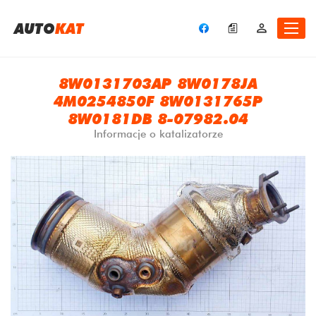
A
UTO
KAT
8W0131703AP 8W0178JA
4M0254850F 8W0131765P
8W0181DB 8-07982.04
Informacje o katalizatorze