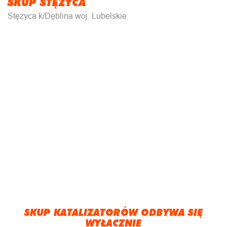
SKUP STĘŻYCA
Stężyca k/Dęblina woj. Lubelskie
SKUP KATALIZATORÓW ODBYWA SIĘ
WYŁĄCZNIE