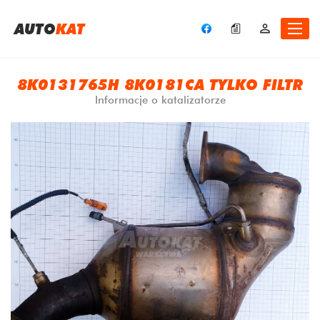
A
UTO
KAT
8K0131765H 8K0181CA TYLKO FILTR
Informacje o katalizatorze