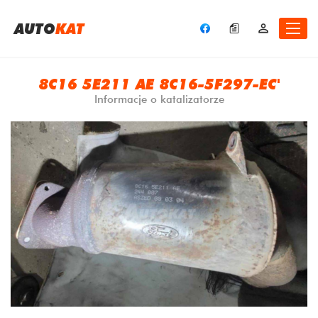
A
UTO
KAT
8C16 5E211 AE 8C16-5F297-EC'
Informacje o katalizatorze