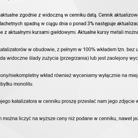
aktualne zgodnie z widoczną w cenniku datą. Cennik aktualizowa
lachetnych spadną w ciągu dnia o ponad 3% następuje aktualizac
nie z aktualnymi kursami giełdowymi. Aktualne kursy metali moż
katalizatorów w obudowie, z pełnym w 100% wkładem tzn. bez u
iada widoczne ślady zużycia (przegrzania) lub jest zaolejony w
alony/niekompletny wkład również wyceniamy wyłącznie na miej
bytku monolitu.
wojego katalizatora w cenniku proszę przesłać nam jego zdjęcie
 można liczyć na wyższe ceny niż podane w cenniku, nawet jeże