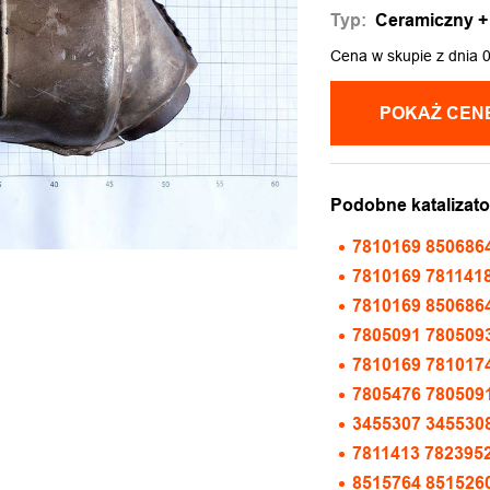
Typ:
Ceramiczny + f
Cena w skupie z dnia 
Podobne katalizato
7810169 850686
7810169 781141
7810169 850686
7805091 780509
7810169 781017
7805476 780509
3455307 345530
7811413 782395
8515764 851526