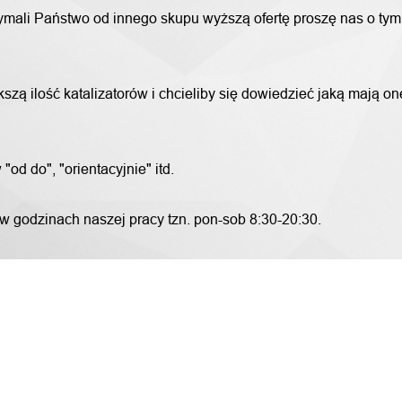
trzymali Państwo od innego skupu wyższą ofertę proszę nas o ty
szą ilość katalizatorów i chcieliby się dowiedzieć jaką mają o
od do", "orientacyjnie" itd.
 w godzinach naszej pracy tzn. pon-sob 8:30-20:30.