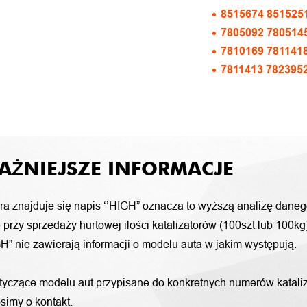
8515674 851525
7805092 780514
7810169 781141
7811413 782395
AŻNIEJSZE INFORMACJE
ora znajduje się napis ‘’HIGH” oznacza to wyższą analizę daneg
przy sprzedaży hurtowej ilości katalizatorów (100szt lub 100k
H” nie zawierają informacji o modelu auta w jakim występują.
otyczące modelu aut przypisane do konkretnych numerów katali
simy o kontakt.