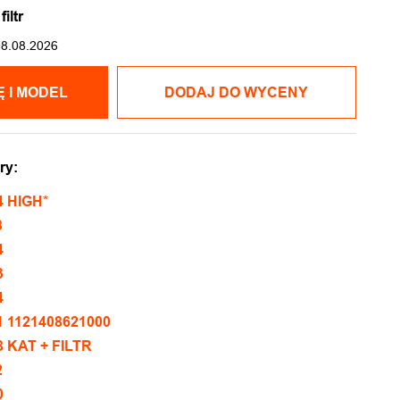
iltr
08.08.2026
POKAŻ CENĘ I MODEL
DODAJ DO WYCENY
ry:
4 HIGH*
8
4
3
4
1 1121408621000
8 KAT + FILTR
2
0