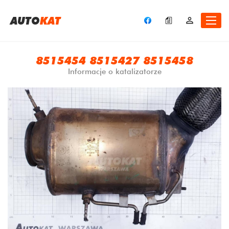
A
UTO
KAT
8515454 8515427 8515458
Informacje o katalizatorze