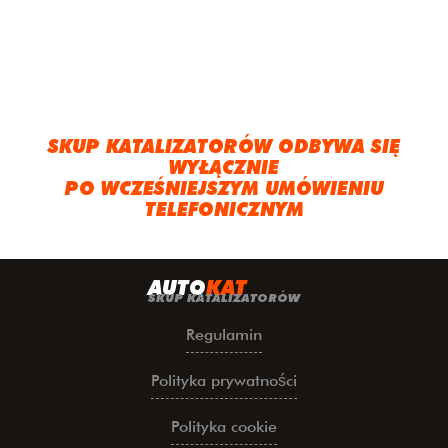
SKUP KATALIZATORÓW ODBYWA SIĘ
WYŁĄCZNIE
PO WCZEŚNIEJSZYM UMÓWIENIU
TELEFONICZNYM
A
UTO
KAT
SKUP KATALIZATORÓW
Regulamin
Polityka prywatności
Polityka cookie