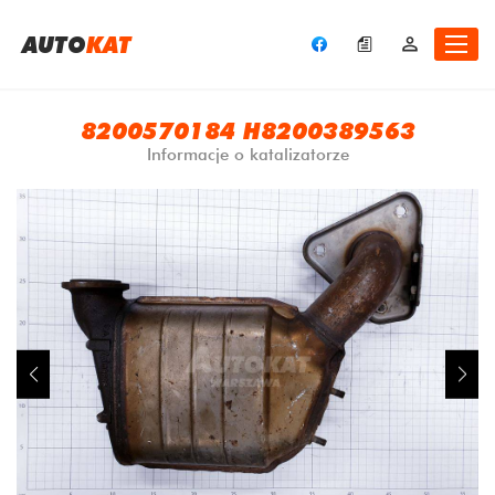
A
UTO
KAT
8200570184 H8200389563
Informacje o katalizatorze