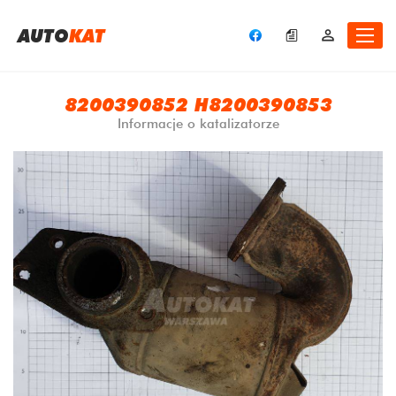
A
UTO
KAT
8200390852 H8200390853
Informacje o katalizatorze