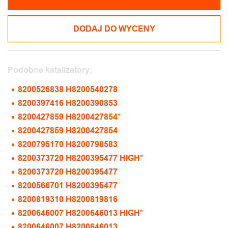
DODAJ DO WYCENY
Podobne katalizatory:
8200526838 H8200540278
8200397416 H8200390853
8200427859 H8200427854*
8200427859 H8200427854
8200795170 H8200798583
8200373720 H8200395477 HIGH*
8200373720 H8200395477
8200566701 H8200395477
8200819310 H8200819816
8200646007 H8200646013 HIGH*
8200646007 H8200646013