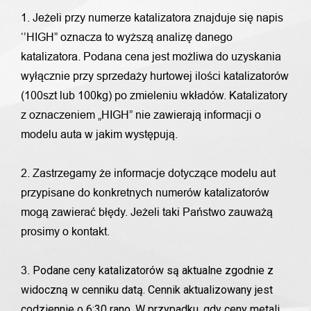
1. Jeżeli przy numerze katalizatora znajduje się napis
‘’HIGH” oznacza to wyższą analizę danego
katalizatora. Podana cena jest możliwa do uzyskania
wyłącznie przy sprzedaży hurtowej ilości katalizatorów
(100szt lub 100kg) po zmieleniu wkładów. Katalizatory
z oznaczeniem „HIGH” nie zawierają informacji o
modelu auta w jakim występują.
2. Zastrzegamy że informacje dotyczące modelu aut
przypisane do konkretnych numerów katalizatorów
mogą zawierać błędy. Jeżeli taki Państwo zauważą
prosimy o kontakt.
Podane ceny katalizatorów są aktualne zgodnie z
3.
widoczną w cenniku datą. Cennik aktualizowany jest
codziennie o 6:30 rano. W przypadku, gdy ceny metali