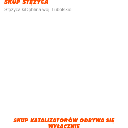
SKUP STĘŻYCA
Stężyca k/Dęblina woj. Lubelskie
SKUP KATALIZATORÓW ODBYWA SIĘ
WYŁĄCZNIE