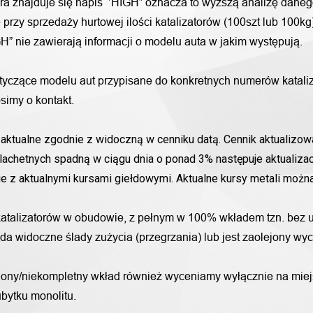
ora znajduje się napis ‘’HIGH” oznacza to wyższą analizę daneg
przy sprzedaży hurtowej ilości katalizatorów (100szt lub 100k
H” nie zawierają informacji o modelu auta w jakim występują.
otyczące modelu aut przypisane do konkretnych numerów katali
simy o kontakt.
aktualne zgodnie z widoczną w cenniku datą. Cennik aktualizowa
lachetnych spadną w ciągu dnia o ponad 3% następuje aktualizac
nie z aktualnymi kursami giełdowymi. Aktualne kursy metali moż
katalizatorów w obudowie, z pełnym w 100% wkładem tzn. bez u
iada widoczne ślady zużycia (przegrzania) lub jest zaolejony w
alony/niekompletny wkład również wyceniamy wyłącznie na miej
bytku monolitu.