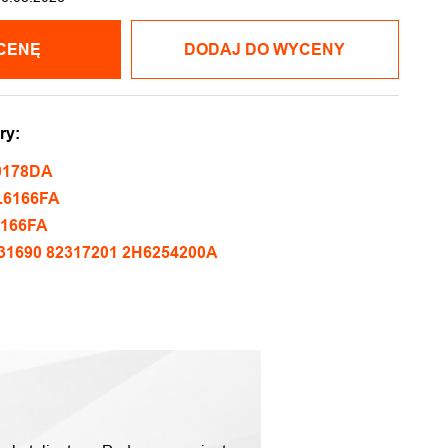
CENĘ
DODAJ DO WYCENY
ry:
0178DA
L6166FA
6166FA
31690 82317201 2H6254200A