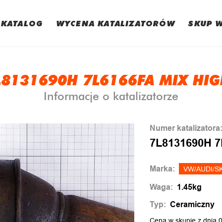
KATALOG
WYCENA KATALIZATORÓW
SKUP 
L8131690H 7L6166FA MIX HIG
Informacje o katalizatorze
Numer katalizatora
7L8131690H 7
Marka:
VW/AUDI/S
Waga:
1.45kg
Typ:
Ceramiczny
Cena w skupie z dnia 