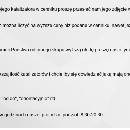
wojego katalizatora w cenniku proszę przesłać nam jego zdjęcie
 można liczyć na wyższe ceny niż podane w cenniku, nawet jeże
trzymali Państwo od innego skupu wyższą ofertę proszę nas o ty
szą ilość katalizatorów i chcieliby się dowiedzieć jaką mają o
od do", "orientacyjnie" itd.
 w godzinach naszej pracy tzn. pon-sob 8:30-20:30.