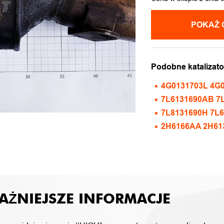
POKAŻ 
Podobne katalizato
4G0131703L 4G
7L6131690AB 7
7L8131690H 7L
2H6166AA 2H61
AŻNIEJSZE INFORMACJE