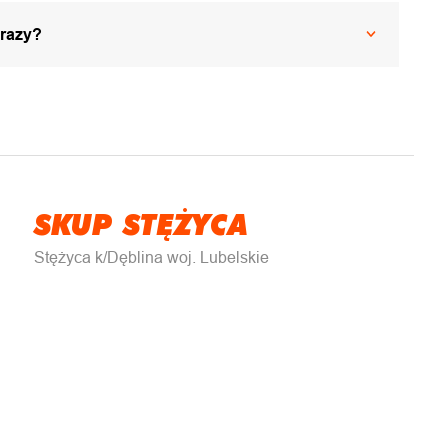
 razy?
SKUP STĘŻYCA
Stężyca k/Dęblina woj. Lubelskie