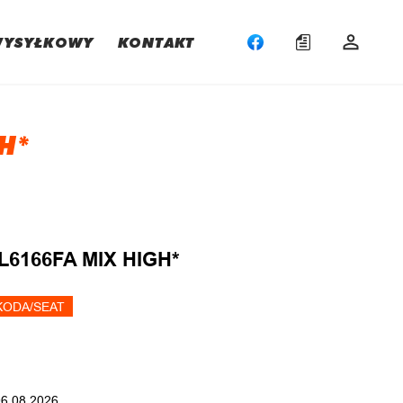
WYSYŁKOWY
KONTAKT
H*
:
L6166FA MIX HIGH*
KODA/SEAT
06.08.2026