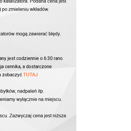
o katalizatora. Podana cena jest
g) po zmieleniu wkładów.
zatorów mogą zawierać błędy.
ny jest codziennie o 6:30 rano.
ja cennika, a dostarczone
na zobaczyć
TUTAJ
bytków, nadpaleń itp.
yceniamy wyłącznie na miejscu.
scu. Zazwyczaj cena jest niższa