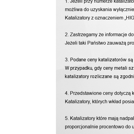
1. Jeżeli przy numerze katalizat
możliwa do uzyskania wyłącznie 
Katalizatory z oznaczeniem „HIG
2. Zastrzegamy że informacje d
Jeżeli taki Państwo zauważą pro
Podane ceny katalizatorów są 
3.
W przypadku, gdy ceny metali sz
katalizatory rozliczane są zgod
4. Przedstawione ceny dotyczą 
Katalizatory, których wkład pos
5. Katalizatory które mają nadp
proporcjonalnie procentowo do u