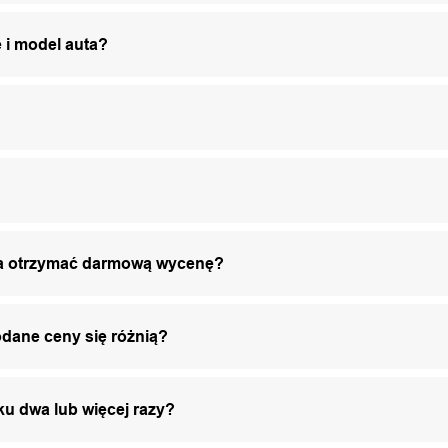
 i model auta?
żna otrzymać darmową wycenę?
odane ceny się różnią?
ku dwa lub więcej razy?