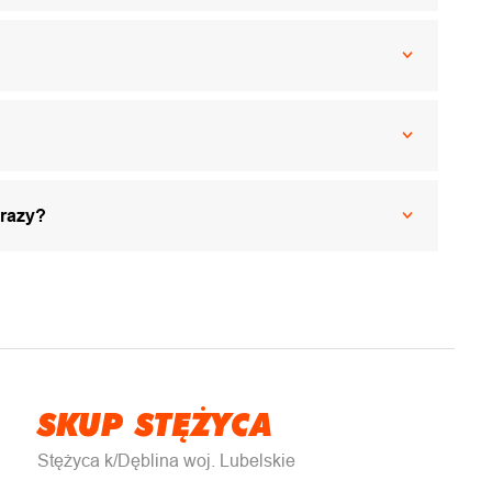
 razy?
SKUP STĘŻYCA
Stężyca k/Dęblina woj. Lubelskie