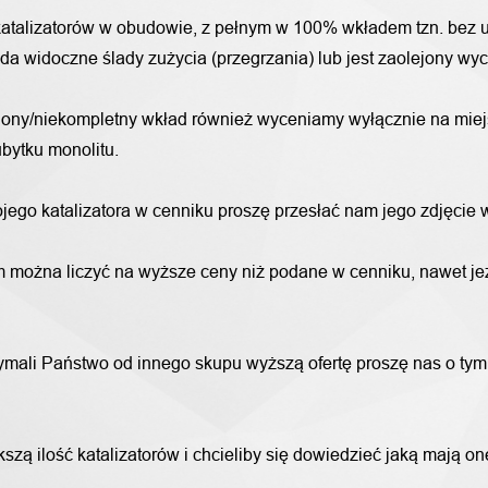
katalizatorów w obudowie, z pełnym w 100% wkładem tzn. bez u
iada widoczne ślady zużycia (przegrzania) lub jest zaolejony w
alony/niekompletny wkład również wyceniamy wyłącznie na miej
bytku monolitu.
wojego katalizatora w cenniku proszę przesłać nam jego zdjęcie
 można liczyć na wyższe ceny niż podane w cenniku, nawet jeże
trzymali Państwo od innego skupu wyższą ofertę proszę nas o ty
szą ilość katalizatorów i chcieliby się dowiedzieć jaką mają o