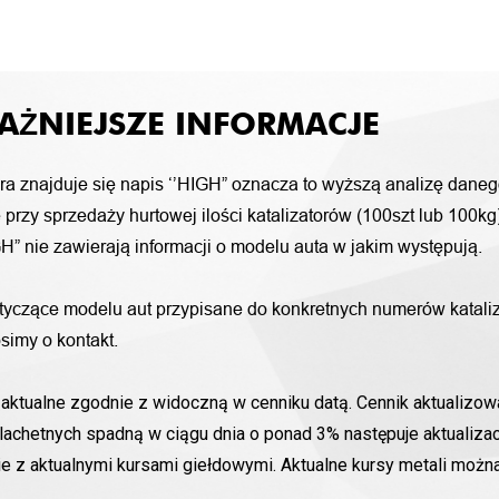
AŻNIEJSZE INFORMACJE
ora znajduje się napis ‘’HIGH” oznacza to wyższą analizę daneg
przy sprzedaży hurtowej ilości katalizatorów (100szt lub 100k
H” nie zawierają informacji o modelu auta w jakim występują.
otyczące modelu aut przypisane do konkretnych numerów katali
simy o kontakt.
aktualne zgodnie z widoczną w cenniku datą. Cennik aktualizowa
lachetnych spadną w ciągu dnia o ponad 3% następuje aktualizac
nie z aktualnymi kursami giełdowymi. Aktualne kursy metali moż