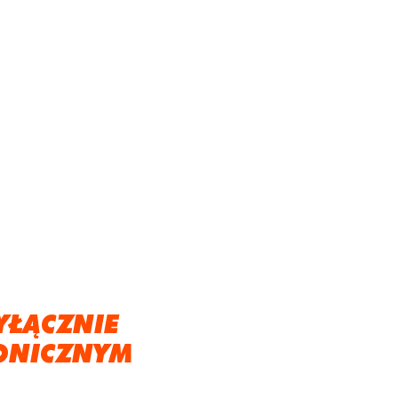
YŁĄCZNIE
ONICZNYM