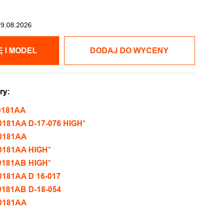
09.08.2026
POKAŻ CENĘ I MODEL
DODAJ DO WYCENY
ry:
0181AA
181AA D-17-076 HIGH*
0181AA
0181AA HIGH*
0181AB HIGH*
181AA D 16-017
181AB D-18-054
0181AA