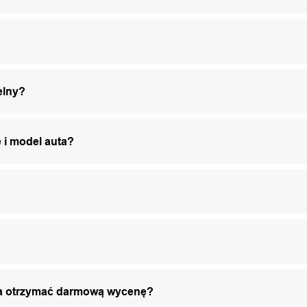
elny?
 i model auta?
żna otrzymać darmową wycenę?