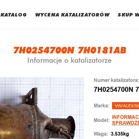
KATALOG
WYCENA KATALIZATORÓW
SKUP 
7H0254700N 7H0181AB
Informacje o katalizatorze
Numer katalizatora
7H0254700N 
Marka:
VW/AUDI/S
INFORMAC
Model:
SPRAWDZ
Waga:
3.535kg