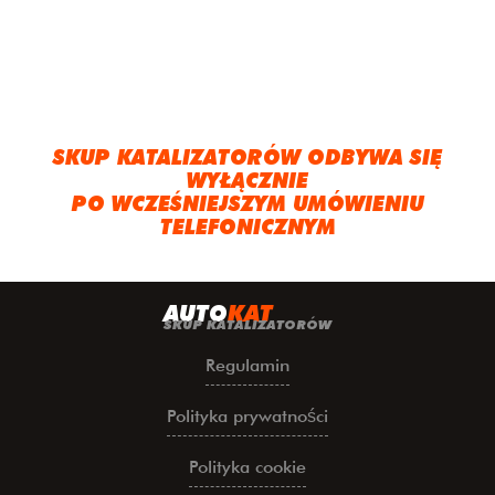
SKUP KATALIZATORÓW ODBYWA SIĘ
WYŁĄCZNIE
PO WCZEŚNIEJSZYM UMÓWIENIU
TELEFONICZNYM
A
UTO
KAT
SKUP KATALIZATORÓW
Regulamin
Polityka prywatności
Polityka cookie