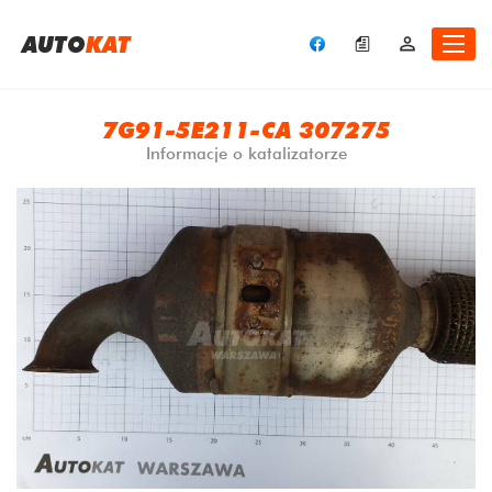
A
UTO
KAT
7G91-5E211-CA 307275
Informacje o katalizatorze