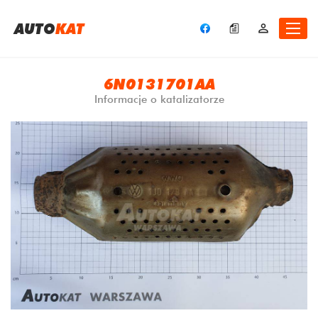
A
UTO
KAT
6N0131701AA
Informacje o katalizatorze