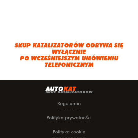
SKUP KATALIZATORÓW ODBYWA SIĘ
WYŁĄCZNIE
PO WCZEŚNIEJSZYM UMÓWIENIU
TELEFONICZNYM
A
UTO
KAT
SKUP KATALIZATORÓW
Regulamin
Polityka prywatności
Polityka cookie