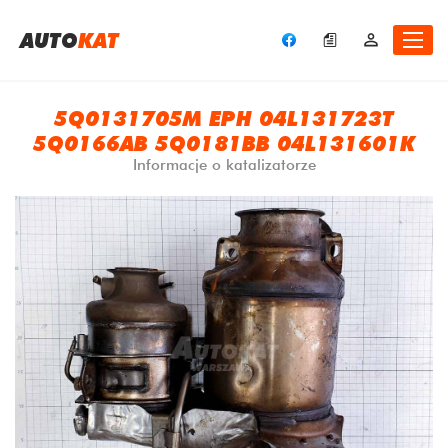
A
UTO
KAT
5Q0131705M EPH 04L131723T
5Q0166AB 5Q0181BB 04L131601K
Informacje o katalizatorze