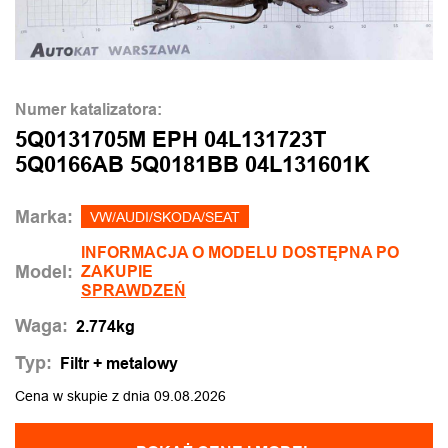
Numer katalizatora:
5Q0131705M EPH 04L131723T
5Q0166AB 5Q0181BB 04L131601K
Marka:
VW/AUDI/SKODA/SEAT
INFORMACJA O MODELU DOSTĘPNA PO
Model:
ZAKUPIE
SPRAWDZEŃ
Waga:
2.774kg
Typ:
Filtr + metalowy
Cena w skupie z dnia 09.08.2026