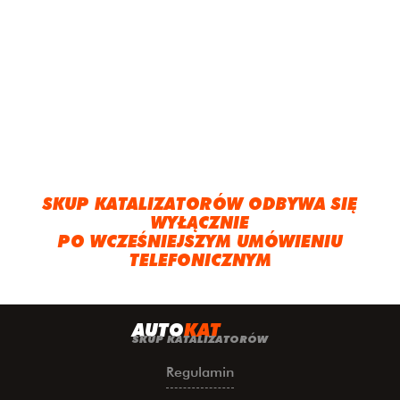
SKUP KATALIZATORÓW ODBYWA SIĘ
WYŁĄCZNIE
PO WCZEŚNIEJSZYM UMÓWIENIU
TELEFONICZNYM
A
UTO
KAT
SKUP KATALIZATORÓW
Regulamin