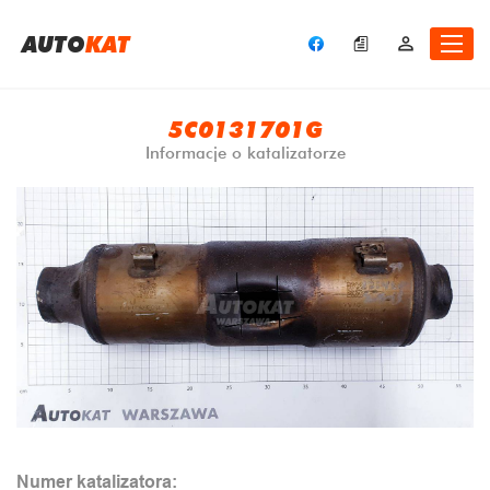
A
UTO
KAT
5C0131701G
Informacje o katalizatorze
Numer katalizatora: